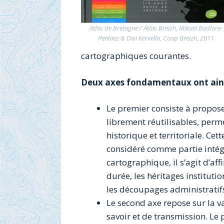
Atlas de Bretagne / Atlas Breizh, Mikael Bodlore-
Penlaez & Divi Kervella, Coop Breizh, 2011
cartographiques courantes.
Deux axes fondamentaux ont ainsi
Le premier consiste à propos
librement réutilisables, perm
historique et territoriale. Ce
considéré comme partie intég
cartographique, il s’agit d’af
durée, les héritages instituti
les découpages administratifs
Le second axe repose sur la 
savoir et de transmission. Le