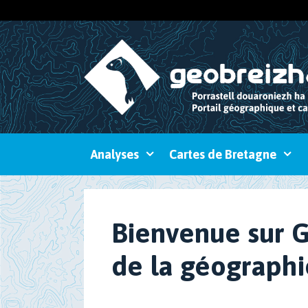
Aller
au
contenu
Analyses
Cartes de Bretagne
Bienvenue sur G
de la géographi