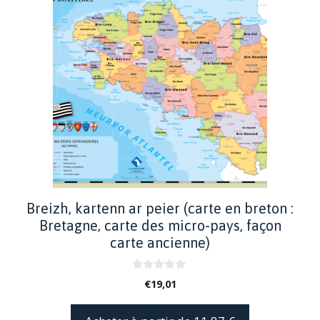
Breizh, kartenn ar peier (carte en breton :
Bretagne, carte des micro-pays, façon
carte ancienne)
0
€
19,01
s
u
r
5