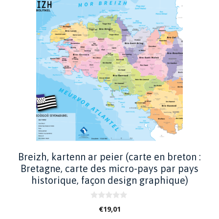
Breizh, kartenn ar peier (carte en breton :
Bretagne, carte des micro-pays par pays
historique, façon design graphique)
0
€
19,01
s
u