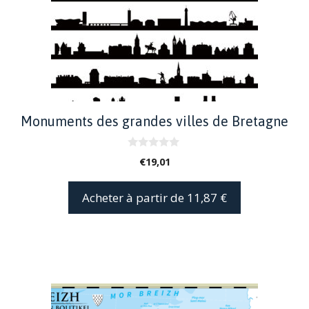
Monuments des grandes villes de Bretagne
0
€
19,01
s
u
r
Acheter à partir de 11,87 €
5