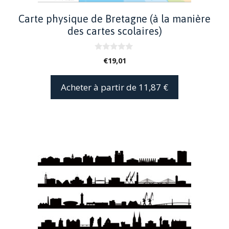
Carte physique de Bretagne (à la manière
des cartes scolaires)
0
€
19,01
s
u
r
Acheter à partir de 11,87 €
5