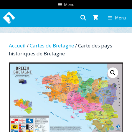
Aller
Menu
au
Menu
contenu
Accueil
/
Cartes de Bretagne
/ Carte des pays
historiques de Bretagne