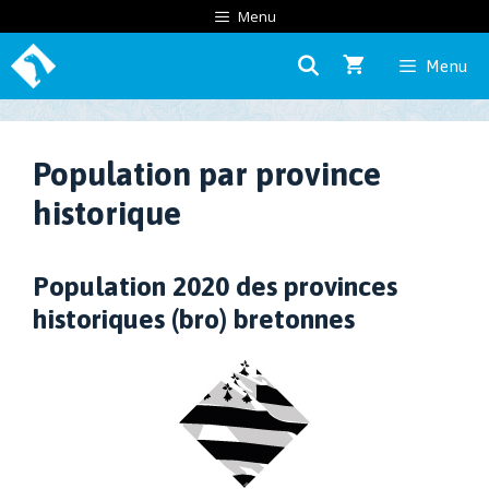
Aller
Menu
au
Menu
contenu
Population par province
historique
Population 2020 des provinces
historiques (bro) bretonnes