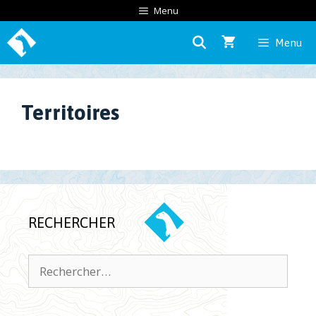
Aller
Menu
au
Menu
contenu
Territoires
RECHERCHER
Rechercher :