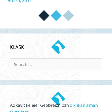
Breizh, 2011
KLASK
Search
for:
Adkavit keleier Geobreizh.bzh
o klikañ amañ
(e galleg)