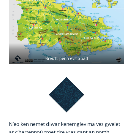
Breizh: penn evit troad
N’eo ken nemet diwar kenemglev ma vez gwelet
ar c’hartennoù troet dre vras gant an norzh