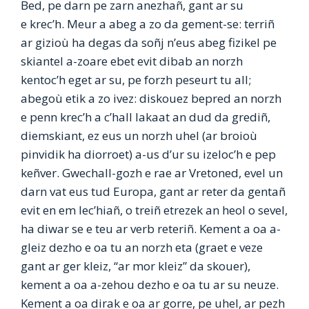
Bed, pe darn pe zarn anezhañ, gant ar su
e krec’h. Meur a abeg a zo da gement-se: terriñ
ar gizioù ha degas da soñj n’eus abeg fizikel pe
skiantel a-zoare ebet evit dibab an norzh
kentoc’h eget ar su, pe forzh peseurt tu all;
abegoù etik a zo ivez: diskouez bepred an norzh
e penn krec’h a c’hall lakaat an dud da grediñ,
diemskiant, ez eus un norzh uhel (ar broioù
pinvidik ha diorroet) a-us d’ur su izeloc’h e pep
keñver. Gwechall-gozh e rae ar Vretoned, evel un
darn vat eus tud Europa, gant ar reter da gentañ
evit en em lec’hiañ, o treiñ etrezek an heol o sevel,
ha diwar se e teu ar verb reteriñ. Kement a oa a-
gleiz dezho e oa tu an norzh eta (graet e veze
gant ar ger kleiz, “ar mor kleiz” da skouer),
kement a oa a-zehou dezho e oa tu ar su neuze.
Kement a oa dirak e oa ar gorre, pe uhel, ar pezh