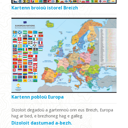
Kartenn broioù istorel Breizh
Kartenn pobloù Europa
Dizoloit degadoù a gartennoù orin eus Breizh, Europa
hag ar bed, e brezhoneg hag e galleg.
Dizoloit dastumad a-bezh.