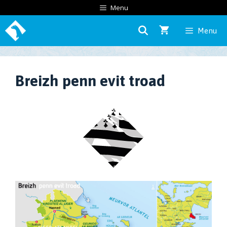
Skip
Menu
to
Menu
content
Breizh penn evit troad