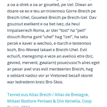
a oa a-drek a oa ar goueled, pe izel. Diwar an
doare-se eo e teu an troiennoù Gorre-Breizh pe
Breizh-Uhel, Goueled-Breizh pe Breizh-Izel. Dav
gouzout evelkent e oa bet ivez, da heul
Impalaeriezh Roma, ar ster “tost” ha “pell”
diouzh Roma gant “uhel” hag “izel”, ha setu
perak e kaver a-wechoù, e-barzh e testennoù
kozh, Bro-Wened lakaet e Breizh-Uhel. Evit
echuiñ, menegomp e veze an avelioù etre (biz,
gevred, mervent, gwalarn) pouezusoc’h alies eget
ar pevar avel vras evit merdeerien Breizh, hag
e seblant nadoz-vor ar Vretoned bezañ skoret
war ledredenn kreiz Bro-Skos.
Tennet eus Atlas Breizh / Atlas de Bretagne,
Mikael Bodlore-Penlaez & Divi Kervella, Coop