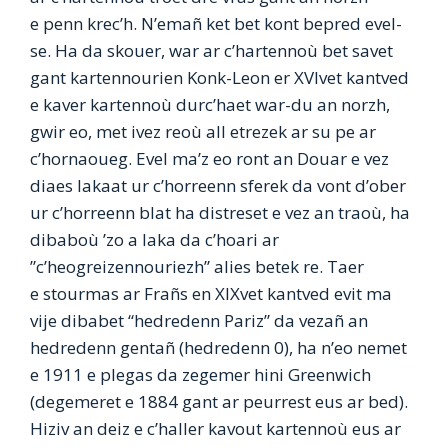
e penn krec’h. N’emañ ket bet kont bepred evel-
se. Ha da skouer, war ar c’hartennoù bet savet
gant kartennourien Konk-Leon er XVIvet kantved
e kaver kartennoù durc’haet war-du an norzh,
gwir eo, met ivez reoù all etrezek ar su pe ar
c’hornaoueg. Evel ma’z eo ront an Douar e vez
diaes lakaat ur c’horreenn sferek da vont d’ober
ur c’horreenn blat ha distreset e vez an traoù, ha
dibaboù ’zo a laka da c’hoari ar
”c’heogreizennouriezh” alies betek re. Taer
e stourmas ar Frañs en XIXvet kantved evit ma
vije dibabet “hedredenn Pariz” da vezañ an
hedredenn gentañ (hedredenn 0), ha n’eo nemet
e 1911 e plegas da zegemer hini Greenwich
(degemeret e 1884 gant ar peurrest eus ar bed).
Hiziv an deiz e c’haller kavout kartennoù eus ar