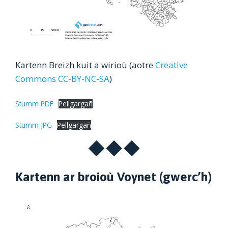
Kartenn Breizh kuit a wirioù (aotre
Creative
Commons CC-BY-NC-SA
)
Stumm PDF
Pellgargañ
Stumm JPG
Pellgargañ
Kartenn ar broioù Voynet (gwerc’h)