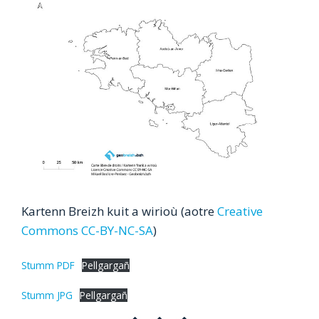
Kartenn Breizh kuit a wirioù (aotre
Creative
Commons CC-BY-NC-SA
)
Stumm PDF
Pellgargañ
Stumm JPG
Pellgargañ