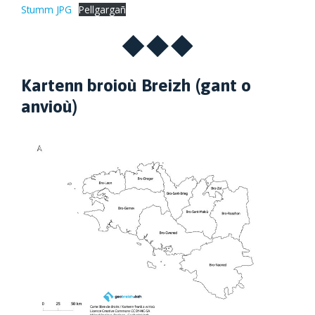
Stumm JPG
Pellgargañ
Kartenn broioù Breizh (gant o
anvioù)