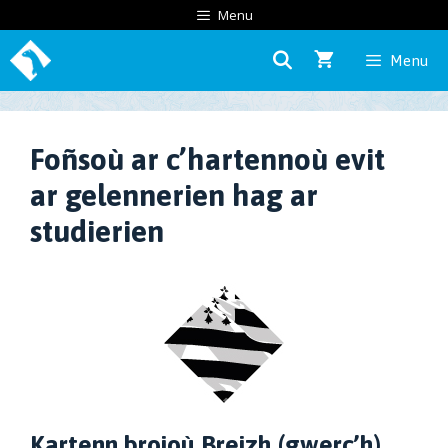
Skip
Menu
to
Menu
content
Foñsoù ar c’hartennoù evit
ar gelennerien hag ar
studierien
Kartenn broioù Breizh (gwerc’h)