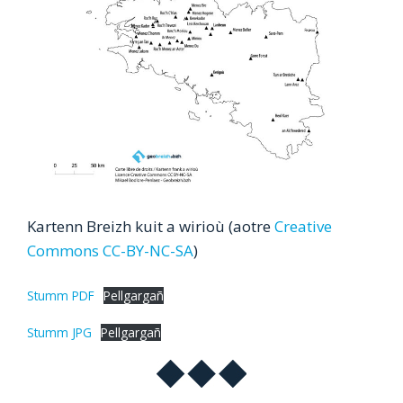
Kartenn Breizh kuit a wirioù (aotre
Creative
Commons CC-BY-NC-SA
)
Stumm PDF
Pellgargañ
Stumm JPG
Pellgargañ