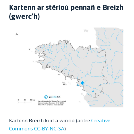
Kartenn ar stêrioù pennañ e Breizh
(gwerc’h)
Kartenn Breizh kuit a wirioù (aotre
Creative
Commons CC-BY-NC-SA
)