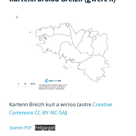
Kartenn Breizh kuit a wirioù (aotre
Creative
Commons CC-BY-NC-SA
)
Stumm PDF
Pellgargañ