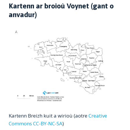
Kartenn ar broioù Voynet (gant o
anvadur)
Kartenn Breizh kuit a wirioù (aotre
Creative
Commons CC-BY-NC-SA
)