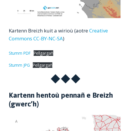
Kartenn Breizh kuit a wirioù (aotre
Creative
Commons CC-BY-NC-SA
)
Stumm PDF
Pellgargañ
Stumm JPG
Pellgargañ
Kartenn hentoù pennañ e Breizh
(gwerc’h)