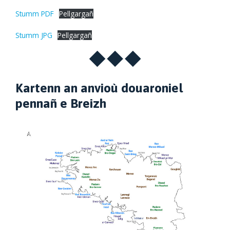
Stumm PDF
Pellgargañ
Stumm JPG
Pellgargañ
Kartenn an anvioù douaroniel
pennañ e Breizh