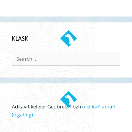
KLASK
Search
for:
Adkavit keleier Geobreizh.bzh
o klikañ amañ
(e galleg)