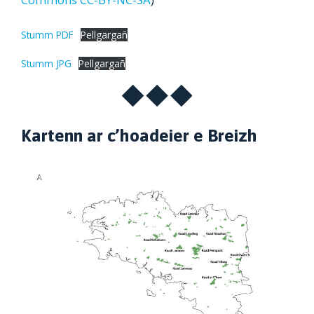
Stumm PDF
Pellgargañ
Stumm JPG
Pellgargañ
Kartenn ar c’hoadeier e Breizh