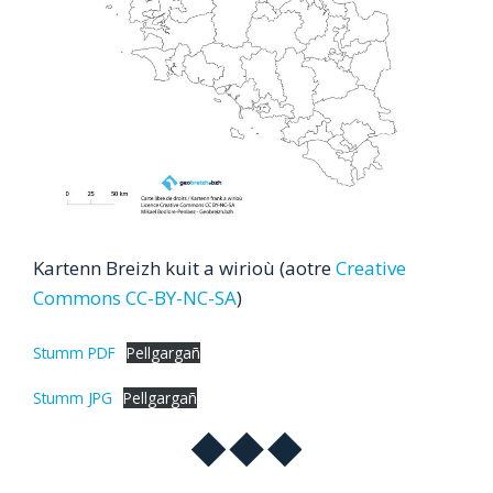
Kartenn Breizh kuit a wirioù (aotre
Creative
Commons CC-BY-NC-SA
)
Stumm PDF
Pellgargañ
Stumm JPG
Pellgargañ