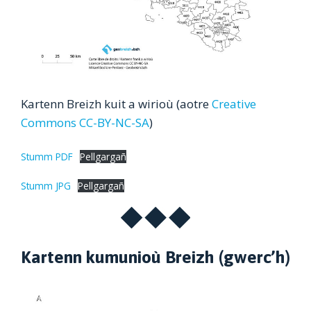
Kartenn Breizh kuit a wirioù (aotre
Creative
Commons CC-BY-NC-SA
)
Stumm PDF
Pellgargañ
Stumm JPG
Pellgargañ
Kartenn kumunioù Breizh (gwerc’h)