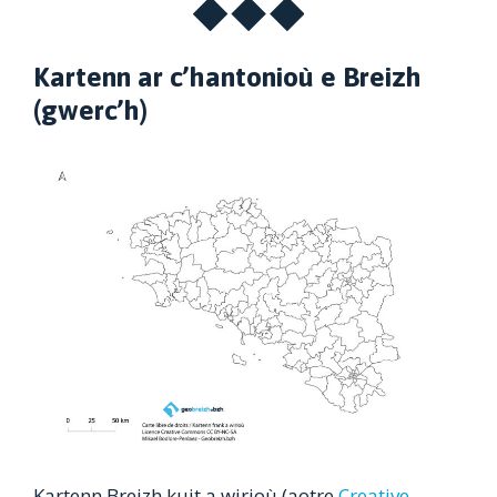
Kartenn ar c’hantonioù e Breizh
(gwerc’h)
Kartenn Breizh kuit a wirioù (aotre
Creative