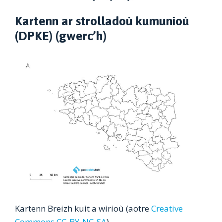
Kartenn ar strolladoù kumunioù
(DPKE) (gwerc’h)
Kartenn Breizh kuit a wirioù (aotre
Creative
Commons CC-BY-NC-SA
)