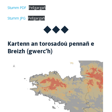
Stumm PDF
Pellgargañ
Stumm JPG
Pellgargañ
Kartenn an torosadoù pennañ e
Breizh (gwerc’h)