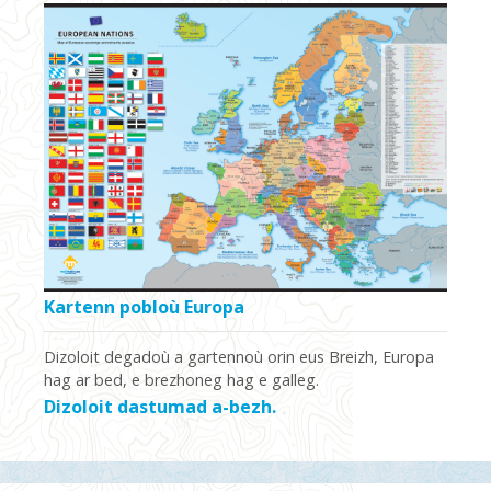
Kartenn pobloù Europa
Dizoloit degadoù a gartennoù orin eus Breizh, Europa
hag ar bed, e brezhoneg hag e galleg.
Dizoloit dastumad a-bezh.