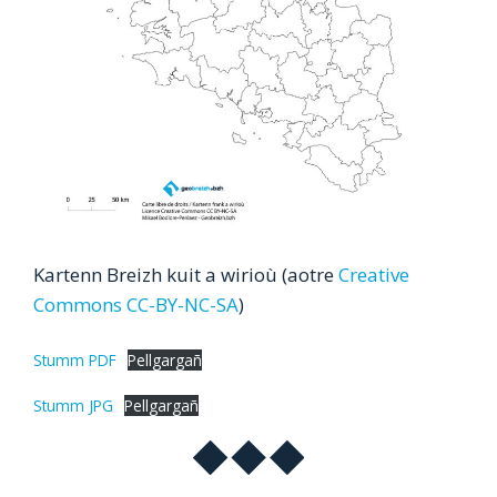
Kartenn Breizh kuit a wirioù (aotre
Creative
Commons CC-BY-NC-SA
)
Stumm PDF
Pellgargañ
Stumm JPG
Pellgargañ