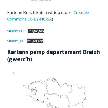
Kartenn Breizh kuit a wirioù (aotre
Creative
Commons CC-BY-NC-SA
)
Stumm PDF
Pellgargañ
Stumm JPG
Pellgargañ
Kartenn pemp departamant Breizh
(gwerc’h)