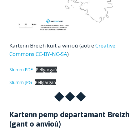
Kartenn Breizh kuit a wirioù (aotre
Creative
Commons CC-BY-NC-SA
)
Stumm PDF
Pellgargañ
Stumm JPG
Pellgargañ
Kartenn pemp departamant Breizh
(gant o anvioù)