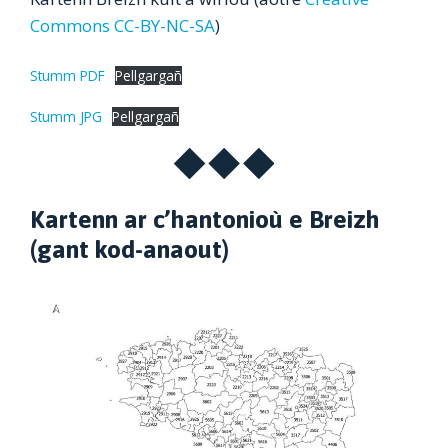
Commons CC-BY-NC-SA
)
Stumm PDF
Pellgargañ
Stumm JPG
Pellgargañ
Kartenn ar c’hantonioù e Breizh
(gant kod-anaout)