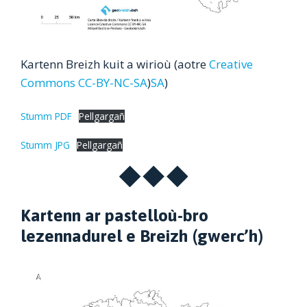
Kartenn Breizh kuit a wirioù (aotre
Creative
Commons CC-BY-NC-SA
)
SA
)
Stumm PDF
Pellgargañ
Stumm JPG
Pellgargañ
Kartenn ar pastelloù-bro
lezennadurel e Breizh (gwerc’h)