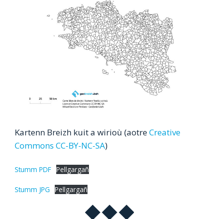
Kartenn Breizh kuit a wirioù (aotre
Creative
Commons CC-BY-NC-SA
)
Stumm PDF
Pellgargañ
Stumm JPG
Pellgargañ