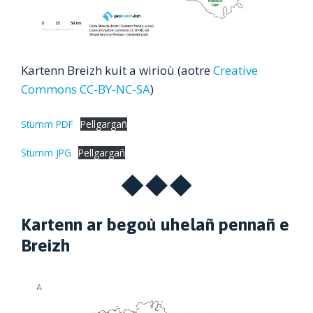
Kartenn Breizh kuit a wirioù (aotre
Creative
Commons CC-BY-NC-SA
)
Stumm PDF
Pellgargañ
Stumm JPG
Pellgargañ
Kartenn ar begoù uhelañ pennañ e
Breizh