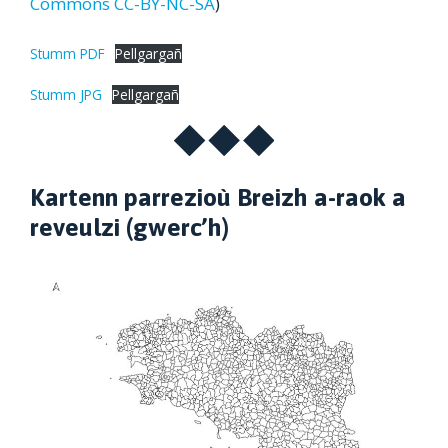
Commons CC-BY-NC-SA
)
Stumm PDF
Pellgargañ
Stumm JPG
Pellgargañ
Kartenn parrezioù Breizh a-raok a
reveulzi (gwerc’h)