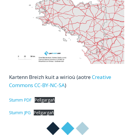
Kartenn Breizh kuit a wirioù (aotre
Creative
Commons CC-BY-NC-SA
)
Stumm PDF
Pellgargañ
Stumm JPG
Pellgargañ